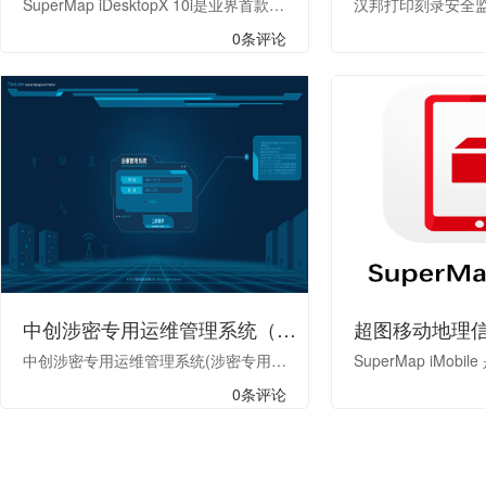
SuperMap iDesktopX 10i是业界首款跨平台全功能桌面GIS软件，突破了专业桌面GIS软件只能运行于Windows环境的困境，可在Linux环境中完美运行。具备空间大数据的管理、生产、处理、分析、制图以及定制开发能力，同时，结合AI等技术，提供AI配图、AR地图、机器学习、云端协同、实时大屏等智能GIS功能。 SuperMap iDesktopX是基于 SuperMap iObjects Java，通过 Java 语言开发的插件式、跨平台GIS应用软件，提供了灵活的开发框架和辅助控件，便于用户二次开发，支持Java、Python两种语言进行二次开发。
0条评论
中创涉密专用运维管理系统（涉密专用计算平台版）
中创涉密专用运维管理系统(涉密专用计算平台版)由中创中间件公司基于中创统一监管平台 软件研制，该产品是一款集IT运行环境、应用、业务、物联网监控于一体的全景多维综合监控运 维平台
0条评论