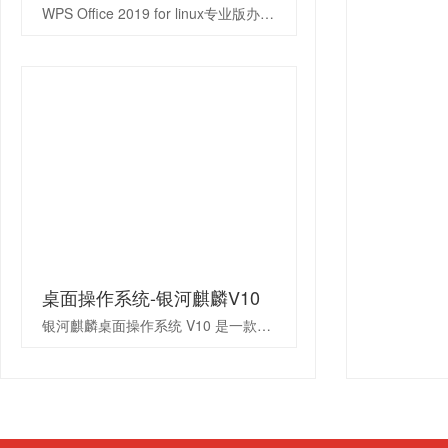
WPS Office 2019 for linux专业版办公软件 V11是一款兼容、开放、高效、安全并极具中文本土化优势的办公软件，支持国内外主流CPU（龙芯、飞腾、兆芯、申威、鲲鹏、海光等）、操作系统（中标麒麟、银河麒麟、中科方德、深度、统信等）。运行快、性能可靠、功能稳定。实现了办公软件最常用的文字、表格、演示等多种功能。其强大的图文混排功能、优化的计算引擎和强大的数据处理功能、专业的动画效果设置、PDF、OFD格式输出功能、内置GB/T 9704电子公文模板等，符合安全可靠的中文办公要求
桌面操作系统-银河麒麟V10
银河麒麟桌面操作系统 V10 是一款适配国产软硬件平台并深入优化和创新 的简单易用、稳定高效、安全可靠的新一代图形化桌面操作系统产品