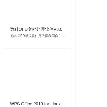
数科OFD文档处理软件V3.0
数科OFD版式软件是依据我国自主版式OFD标准（GB/T 33190-2016）和电子公文应用领域相关标准规范开发的用于阅读和操作OFD/PDF版式文件的产品，提供打开、保存、另存、打印、编辑、图文批注、水印、掩膜、电子签章、手写签批、加密封装等功能。系统是国内首款通过OFD标准符合性测试和实现信创环境迁移的OFD版式技术产品，具有跨平台、高效率、定制性强、安全性高等特点。系统支持插件形式集成到网页（B/S）以及窗体程序（C/S）应用系统中，支持Firefox、Chrome、奇安信、360等多种浏览器，支持符合标准的签章厂商的定制开发和产品功能二次开发。
WPS Office 2019 for Linux专业版办公软件V11